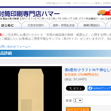
封筒印刷はスピード印刷・カラーバリエーション豊富な【封筒印
願い
ご注文時にお選びいただいた「封筒の納品後の色味・紙質など」に関する問い
をご確認したいお客様はご用意可能なサンプル（長3サイズ）がございますので、当
お問い合わせフォームへ
品詳細
長6窓付/クラフト70/〒枠なし/黒
販売価格
:
274,400円
(税別)
(税込
:
301,840円
)
Facebookでシェ
数量
: