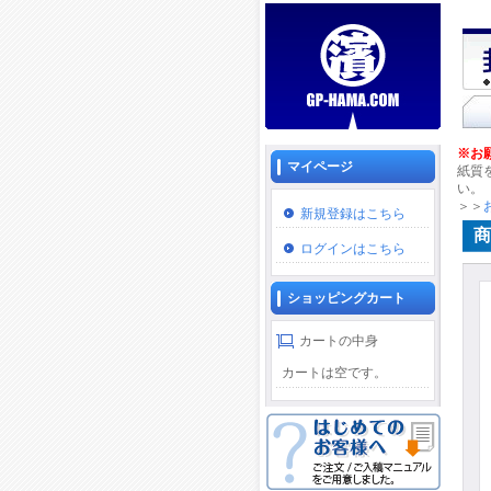
※お
マイページ
紙質
い。
＞＞
新規登録はこちら
商
ログインはこちら
ショッピングカート
カートの中身
カートは空です。