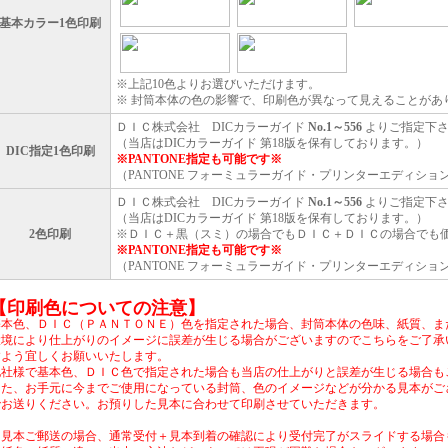
基本カラー1色印刷
※上記10色よりお選びいただけます。
※ 封筒本体の色の影響で、印刷色が異なって見えることがあ
ＤＩＣ株式会社 DICカラーガイド
No.1～556
よりご指定下
（当店はDICカラーガイド 第18版を保有しております。）
DIC指定1色印刷
※PANTONE指定も可能です※
（PANTONE フォーミュラーガイド・プリンターエディシ
ＤＩＣ株式会社 DICカラーガイド
No.1～556
よりご指定下
（当店はDICカラーガイド 第18版を保有しております。）
2色印刷
※ＤＩＣ＋黒（スミ）の場合でもＤＩＣ＋ＤＩＣの場合でも
※PANTONE指定も可能です※
（PANTONE フォーミュラーガイド・プリンターエディシ
【印刷色についての注意】
基本色、ＤＩＣ（ＰＡＮＴＯＮＥ）色を指定された場合、封筒本体の色味、紙質、ま
環境により仕上がりのイメージに誤差が生じる場合がございますのでこちらをご了承
すよう宜しくお願いいたします。
他社様で基本色、ＤＩＣ色で指定された場合も当店の仕上がりと誤差が生じる場合も
また、お手元に今までご使用になっている封筒、色のイメージなどが分かる見本がご
でお送りください。お預りした見本に合わせて印刷させていただきます。
※見本ご郵送の場合、通常受付＋見本到着の確認により受付完了がスライドする場合