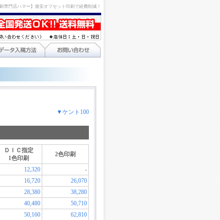
刷専門店ハマー】激安オフセット印刷で経費削減！
▼ケント100
ＤＩＣ指定
2色印刷
1色印刷
12,320
-
16,720
26,070
28,380
38,280
40,480
50,710
50,160
62,810