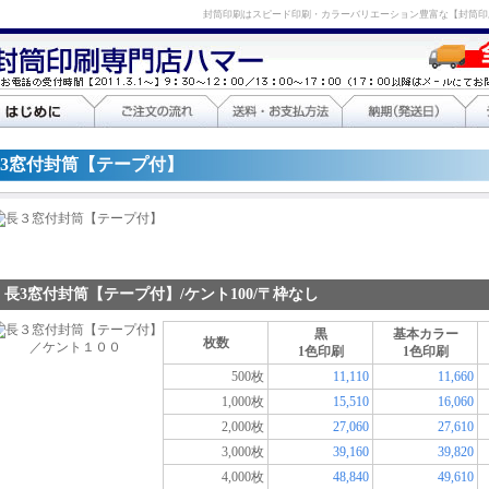
封筒印刷はスピード印刷・カラーバリエーション豊富な【封筒印
3窓付封筒【テープ付】
長3窓付封筒【テープ付】/ケント100/〒枠なし
黒
基本カラー
枚数
1色印刷
1色印刷
500枚
11,110
11,660
1,000枚
15,510
16,060
2,000枚
27,060
27,610
3,000枚
39,160
39,820
4,000枚
48,840
49,610