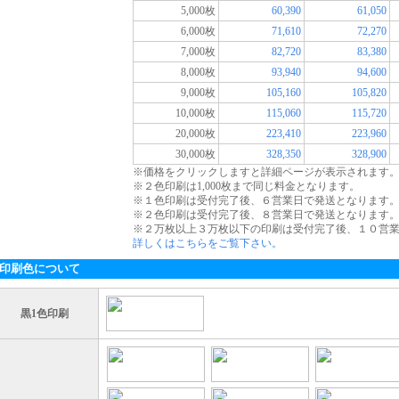
5,000枚
60,390
61,050
6,000枚
71,610
72,270
7,000枚
82,720
83,380
8,000枚
93,940
94,600
9,000枚
105,160
105,820
10,000枚
115,060
115,720
20,000枚
223,410
223,960
30,000枚
328,350
328,900
※価格をクリックしますと詳細ページが表示されます
※２色印刷は1,000枚まで同じ料金となります。
※１色印刷は受付完了後、６営業日で発送となります
※２色印刷は受付完了後、８営業日で発送となります
※２万枚以上３万枚以下の印刷は受付完了後、１０営
詳しくはこちらをご覧下さい。
印刷色について
黒1色印刷