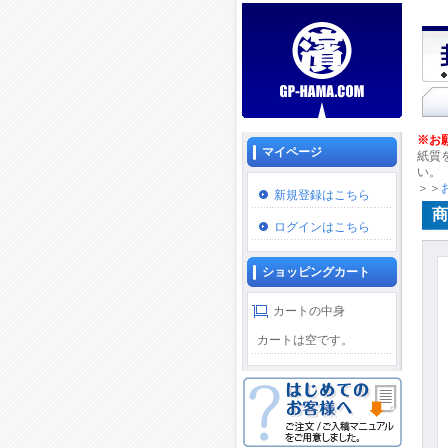
※お
マイページ
紙質
い。
＞＞
新規登録はこちら
商
ログインはこちら
ショッピングカート
カートの中身
カートは空です。