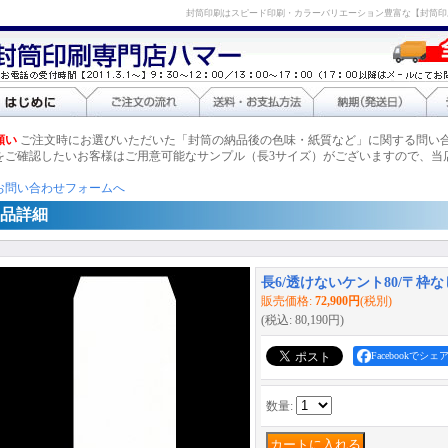
封筒印刷はスピード印刷・カラーバリエーション豊富な【封筒印
願い
ご注文時にお選びいただいた「封筒の納品後の色味・紙質など」に関する問い
をご確認したいお客様はご用意可能なサンプル（長3サイズ）がございますので、当
お問い合わせフォームへ
品詳細
長6/透けないケント80/〒枠なし
販売価格
:
72,900円
(税別)
(税込
:
80,190円
)
Facebookでシェ
数量
: