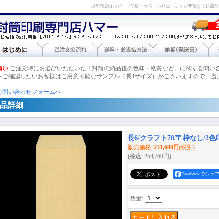
封筒印刷はスピード印刷・カラーバリエーション豊富な【封筒印
願い
ご注文時にお選びいただいた「封筒の納品後の色味・紙質など」に関する問い
をご確認したいお客様はご用意可能なサンプル（長3サイズ）がございますので、当
お問い合わせフォームへ
品詳細
長6/クラフト70/〒枠なし/2色印刷
販売価格
:
231,600円
(税別)
(税込
:
254,760円
)
Facebookでシェ
数量
: