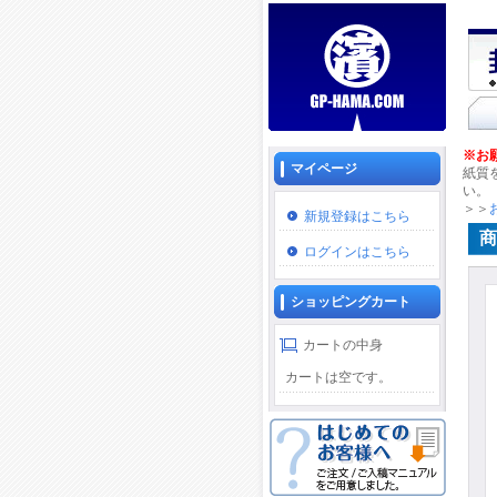
※お
マイページ
紙質
い。
＞＞
新規登録はこちら
商
ログインはこちら
ショッピングカート
カートの中身
カートは空です。