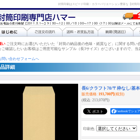
封筒印刷はスピード印刷・カラーバリエーション豊富な【封筒印
願い
ご注文時にお選びいただいた「封筒の納品後の色味・紙質など」に関する問い
をご確認したいお客様はご用意可能なサンプル（長3サイズ）がございますので、当
お問い合わせフォームへ
品詳細
長6/クラフト70/〒枠なし/基本
販売価格
:
193,700円
(税別)
(税込
:
213,070円
)
Facebookでシェ
印刷色
: