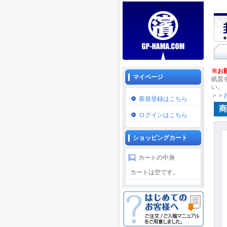
※お
マイページ
紙質
い。
＞＞
新規登録はこちら
商
ログインはこちら
ショッピングカート
カートの中身
カートは空です。