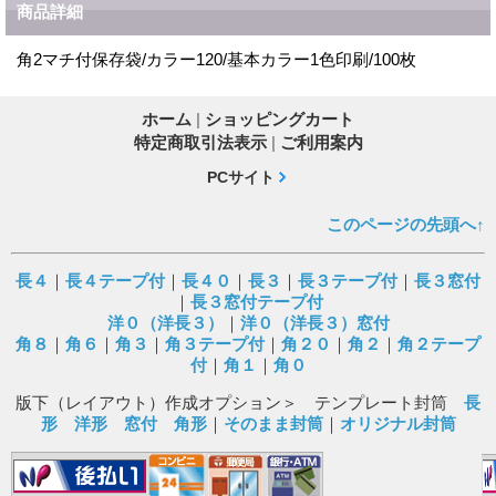
商品詳細
角2マチ付保存袋/カラー120/基本カラー1色印刷/100枚
ホーム
|
ショッピングカート
特定商取引法表示
|
ご利用案内
PCサイト
このページの先頭へ↑
長４
｜
長４テープ付
｜
長４０
｜
長３
｜
長３テープ付
｜
長３窓付
｜
長３窓付テープ付
洋０（洋長３）
｜
洋０（洋長３）窓付
角８
｜
角６
｜
角３
｜
角３テープ付
｜
角２０
｜
角２
｜
角２テープ
付
｜
角１
｜
角０
版下（レイアウト）作成オプション＞ テンプレート封筒
長
形
洋形
窓付
角形
｜
そのまま封筒
｜
オリジナル封筒