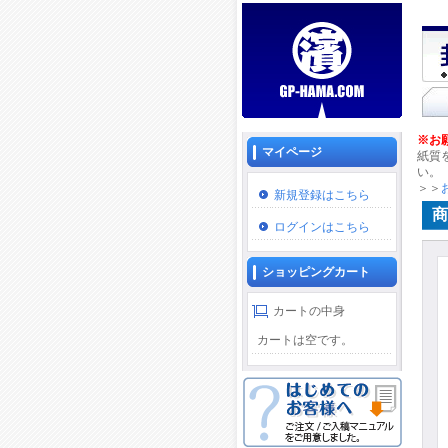
※お
マイページ
紙質
い。
＞＞
新規登録はこちら
商
ログインはこちら
ショッピングカート
カートの中身
カートは空です。