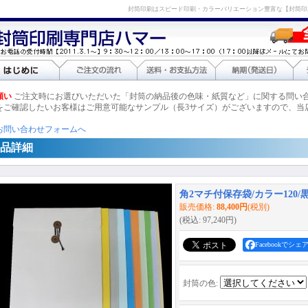
封筒印刷はスピード印刷・カラーバリエーション豊富な【封筒印
願い
ご注文時にお選びいただいた「封筒の納品後の色味・紙質など」に関する問い
をご確認したいお客様はご用意可能なサンプル（長3サイズ）がございますので、当
お問い合わせフォームへ
品詳細
角2マチ付保存袋/カラー120/黒
販売価格
:
88,400円
(税別)
(税込
:
97,240円
)
Facebookでシェ
封筒の色
: