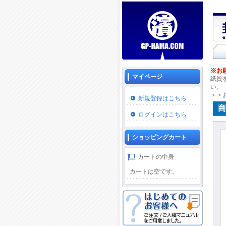
※お
マイページ
紙質
い。
＞＞
新規登録はこちら
商
ログインはこちら
ショッピングカート
カートの中身
カートは空です。