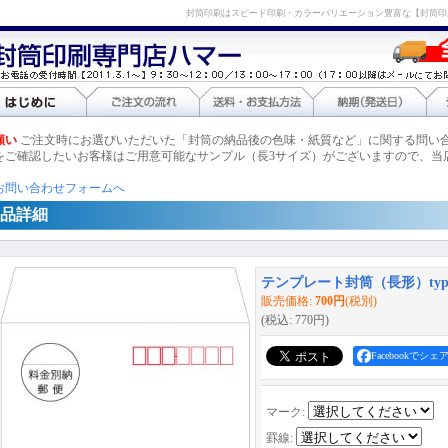
封筒印刷はスピード印刷・カラーバリエーション豊富な【封筒印
願い
ご注文時にお選びいただいた「封筒の納品後の色味・紙質など」に関する問い
をご確認したいお客様はご用意可能なサンプル（長3サイズ）がございますので、当
お問い合わせフォームへ
品詳細
テンプレート封筒（長形）typ
販売価格
:
700円
(税別)
(税込
:
770円
)
Facebookでシェ
マーク
:
罫線
: