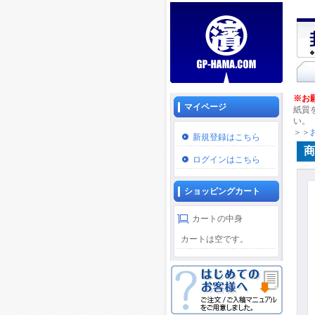
※お
マイページ
紙質
い。
＞＞
新規登録はこちら
商
ログインはこちら
ショッピングカート
カートの中身
カートは空です。