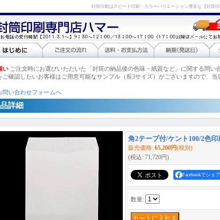
封筒印刷はスピード印刷・カラーバリエーション豊富な【封筒印
願い
ご注文時にお選びいただいた「封筒の納品後の色味・紙質など」に関する問い
をご確認したいお客様はご用意可能なサンプル（長3サイズ）がございますので、当
お問い合わせフォームへ
品詳細
角2テープ付/ケント100/2色印刷
販売価格
:
65,200円
(税別)
(税込
:
71,720円
)
Facebookでシェ
数量
: