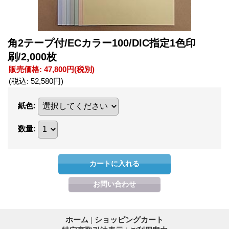
角2テープ付/ECカラー100/DIC指定1色印
刷/2,000枚
販売価格
:
47,800円
(税別)
(税込
:
52,580円
)
紙色
:
数量
:
ホーム
|
ショッピングカート