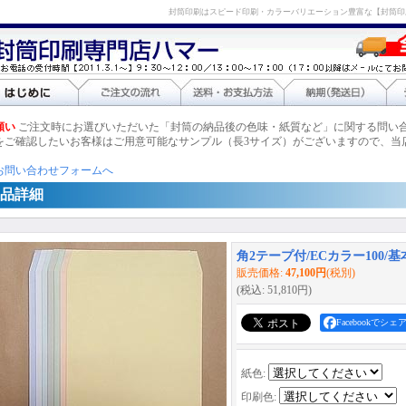
封筒印刷はスピード印刷・カラーバリエーション豊富な【封筒印
願い
ご注文時にお選びいただいた「封筒の納品後の色味・紙質など」に関する問い
をご確認したいお客様はご用意可能なサンプル（長3サイズ）がございますので、当
お問い合わせフォームへ
品詳細
角2テープ付/ECカラー100/基
販売価格
:
47,100円
(税別)
(税込
:
51,810円
)
Facebookでシェ
紙色
:
印刷色
: