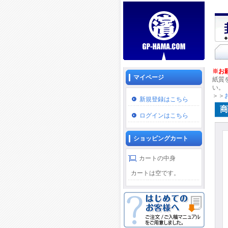
※お
マイページ
紙質
い。
＞＞
新規登録はこちら
商
ログインはこちら
ショッピングカート
カートの中身
カートは空です。