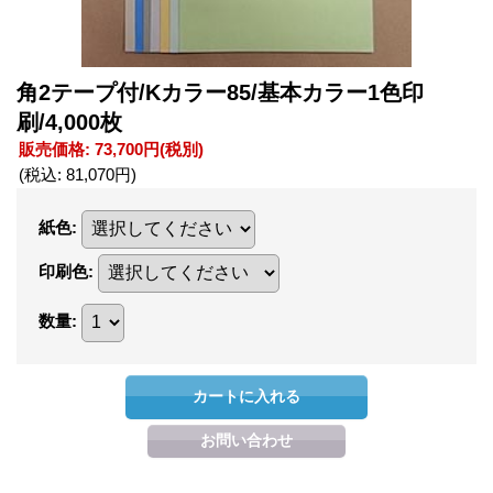
角2テープ付/Kカラー85/基本カラー1色印
刷/4,000枚
販売価格
:
73,700円
(税別)
(税込
:
81,070円
)
紙色
:
印刷色
:
数量
: