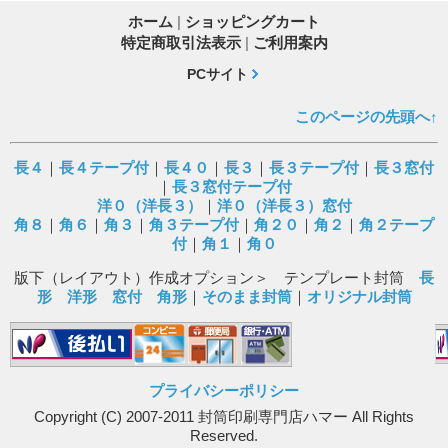
ホーム
|
ショッピングカート
特定商取引法表示
|
ご利用案内
PCサイト
このページの先頭へ↑
長４
｜
長４テープ付
｜
長４０
｜
長３
｜
長３テープ付
｜
長３窓付
｜
長３窓付テープ付
洋０（洋長３）
｜
洋０（洋長３）窓付
角８
｜
角６
｜
角３
｜
角３テープ付
｜
角２０
｜
角２
｜
角２テープ
付
｜
角１
｜
角０
版下（レイアウト）作成オプション＞ テンプレート封筒
長
形
洋形
窓付
角形
｜
そのまま封筒
｜
オリジナル封筒
プライバシーポリシー
Copyright (C) 2007-2011 封筒印刷専門店ハマー All Rights
Reserved.