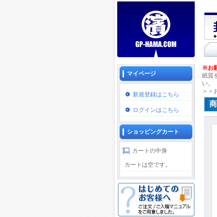
※お
マイページ
紙質
い。
＞＞
新規登録はこちら
商
ログインはこちら
ショッピングカート
カートの中身
カートは空です。