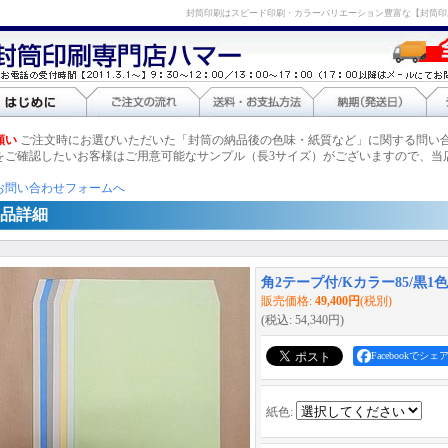
封筒印刷はスピード印刷・カラーバリエーション豊富な【封筒印
願い
ご注文時にお選びいただいた「封筒の納品後の色味・紙質など」に関する問い
をご確認したいお客様はご用意可能なサンプル（長3サイズ）がございますので、当
お問い合わせフォームへ
品詳細
角2テープ付/Kカラー85/黒1色印
販売価格
:
49,400円
(税別)
(税込
:
54,340円
)
Facebookでシェ
紙色
: