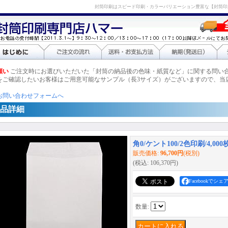
封筒印刷はスピード印刷・カラーバリエーション豊富な【封筒印
願い
ご注文時にお選びいただいた「封筒の納品後の色味・紙質など」に関する問い
をご確認したいお客様はご用意可能なサンプル（長3サイズ）がございますので、当
お問い合わせフォームへ
品詳細
角0/ケント100/2色印刷/4,000
販売価格
:
96,700円
(税別)
(税込
:
106,370円
)
Facebookでシェ
数量
: