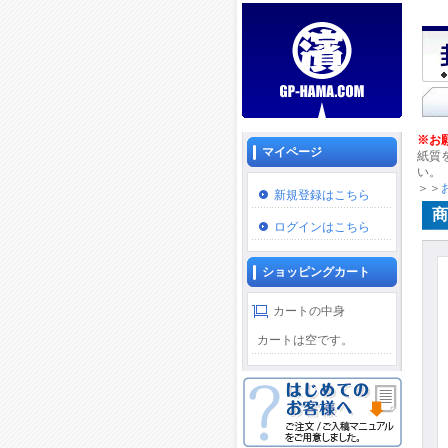
※お
マイページ
紙質
い。
＞＞
新規登録はこちら
商
ログインはこちら
ショッピングカート
カートの中身
カートは空です。