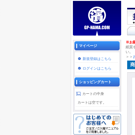
※お
マイページ
紙質
い。
＞＞
新規登録はこちら
商
ログインはこちら
ショッピングカート
カートの中身
カートは空です。