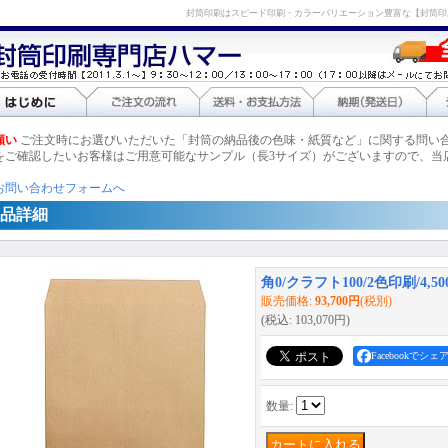
封筒印刷はスピード印刷・カラーバリエーション豊富な【封筒印
願い
ご注文時にお選びいただいた「封筒の納品後の色味・紙質など」に関する問い
をご確認したいお客様はご用意可能なサンプル（長3サイズ）がございますので、当
お問い合わせフォームへ
品詳細
角0/クラフト100/2色印刷/4,50
販売価格
:
93,700円
(税別)
(税込
:
103,070円
)
Facebookでシェ
数量
: