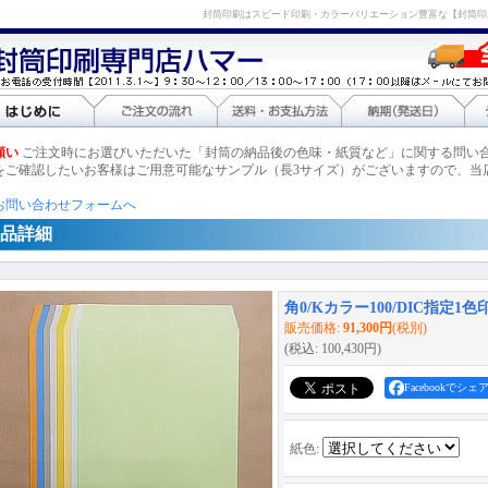
封筒印刷はスピード印刷・カラーバリエーション豊富な【封筒印
願い
ご注文時にお選びいただいた「封筒の納品後の色味・紙質など」に関する問い
をご確認したいお客様はご用意可能なサンプル（長3サイズ）がございますので、当
お問い合わせフォームへ
品詳細
角0/Kカラー100/DIC指定1色印
販売価格
:
91,300円
(税別)
(税込
:
100,430円
)
Facebookでシェ
紙色
: