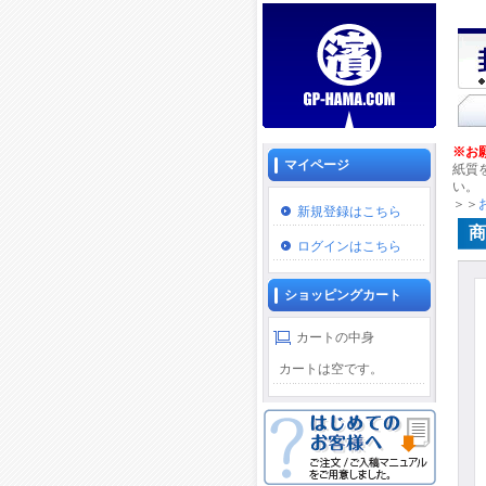
※お
マイページ
紙質
い。
＞＞
新規登録はこちら
商
ログインはこちら
ショッピングカート
カートの中身
カートは空です。