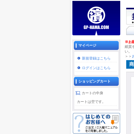
※お
マイページ
紙質
い。
＞＞
新規登録はこちら
商
ログインはこちら
ショッピングカート
カートの中身
カートは空です。