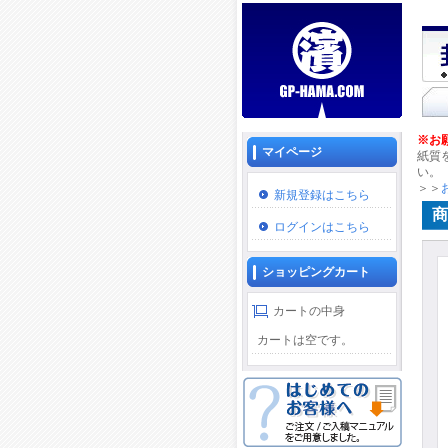
※お
マイページ
紙質
い。
＞＞
新規登録はこちら
商
ログインはこちら
ショッピングカート
カートの中身
カートは空です。