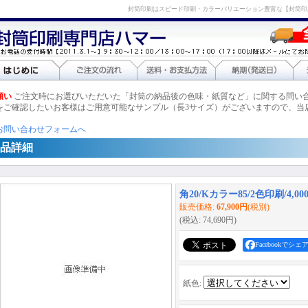
封筒印刷はスピード印刷・カラーバリエーション豊富な【封筒印
願い
ご注文時にお選びいただいた「封筒の納品後の色味・紙質など」に関する問い
をご確認したいお客様はご用意可能なサンプル（長3サイズ）がございますので、当
お問い合わせフォームへ
品詳細
角20/Kカラー85/2色印刷/4,00
販売価格
:
67,900円
(税別)
(税込
:
74,690円
)
Facebookでシェ
紙色
: