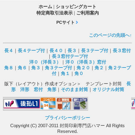
ホーム
|
ショッピングカート
特定商取引法表示
|
ご利用案内
PCサイト
このページの先頭へ↑
長４
｜
長４テープ付
｜
長４０
｜
長３
｜
長３テープ付
｜
長３窓付
｜
長３窓付テープ付
洋０（洋長３）
｜
洋０（洋長３）窓付
角８
｜
角６
｜
角３
｜
角３テープ付
｜
角２０
｜
角２
｜
角２テープ
付
｜
角１
｜
角０
版下（レイアウト）作成オプション＞ テンプレート封筒
長
形
洋形
窓付
角形
｜
そのまま封筒
｜
オリジナル封筒
プライバシーポリシー
Copyright (C) 2007-2011 封筒印刷専門店ハマー All Rights
Reserved.