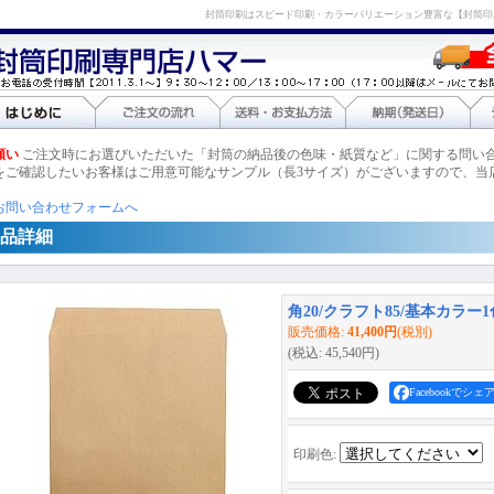
封筒印刷はスピード印刷・カラーバリエーション豊富な【封筒印
願い
ご注文時にお選びいただいた「封筒の納品後の色味・紙質など」に関する問い
をご確認したいお客様はご用意可能なサンプル（長3サイズ）がございますので、当
お問い合わせフォームへ
品詳細
角20/クラフト85/基本カラー1色
販売価格
:
41,400円
(税別)
(税込
:
45,540円
)
Facebookでシェ
印刷色
: