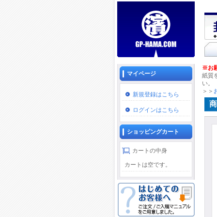
※お
マイページ
紙質
い。
＞＞
新規登録はこちら
商
ログインはこちら
ショッピングカート
カートの中身
カートは空です。