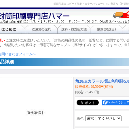
封筒印刷はスピード印刷・カラーバリエーション豊富な【封筒印
願い
ご注文時にお選びいただいた「封筒の納品後の色味・紙質など」に関する問い
をご確認したいお客様はご用意可能なサンプル（長3サイズ）がございますので、当
お問い合わせフォームへ
品詳細
角20/Kカラー85/黒1色印刷/5,
販売価格
:
69,500円
(税別)
(税込
:
76,450円
)
Facebookでシェ
紙色
: