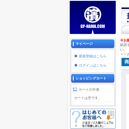
※お
マイページ
紙質
い。
＞＞
新規登録はこちら
商
ログインはこちら
ショッピングカート
カートの中身
カートは空です。