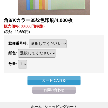
角8/Kカラー85/2色印刷/4,000枚
販売価格
:
38,800円
(税別)
(税込
:
42,680円
)
郵便番号枠
:
紙色
:
数量
:
ホーム
|
ショッピングカート