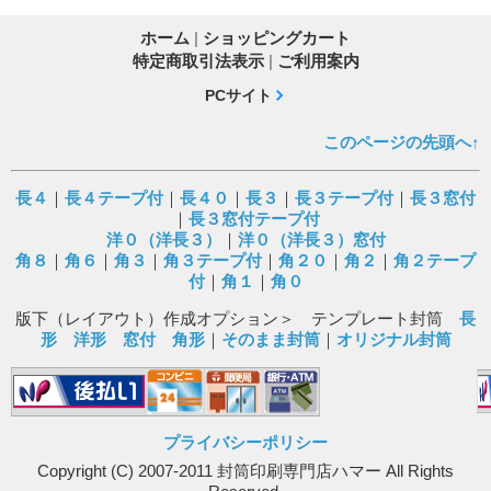
ホーム
|
ショッピングカート
特定商取引法表示
|
ご利用案内
PCサイト
このページの先頭へ↑
長４
｜
長４テープ付
｜
長４０
｜
長３
｜
長３テープ付
｜
長３窓付
｜
長３窓付テープ付
洋０（洋長３）
｜
洋０（洋長３）窓付
角８
｜
角６
｜
角３
｜
角３テープ付
｜
角２０
｜
角２
｜
角２テープ
付
｜
角１
｜
角０
版下（レイアウト）作成オプション＞ テンプレート封筒
長
形
洋形
窓付
角形
｜
そのまま封筒
｜
オリジナル封筒
プライバシーポリシー
Copyright (C) 2007-2011 封筒印刷専門店ハマー All Rights