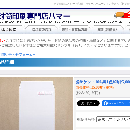
封筒印刷はスピード印刷・カラーバリエーション豊富な【封筒印
願い
ご注文時にお選びいただいた「封筒の納品後の色味・紙質など」に関する問い
をご確認したいお客様はご用意可能なサンプル（長3サイズ）がございますので、当
お問い合わせフォームへ
品詳細
角8/ケント100/黒1色印刷/5,00
販売価格
:
35,600円
(税別)
(税込
:
39,160円
)
Facebookでシェ
郵便番号枠
: