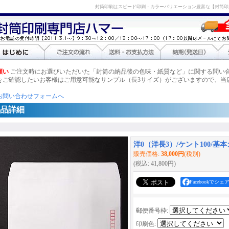
封筒印刷はスピード印刷・カラーバリエーション豊富な【封筒印
願い
ご注文時にお選びいただいた「封筒の納品後の色味・紙質など」に関する問い
をご確認したいお客様はご用意可能なサンプル（長3サイズ）がございますので、当
お問い合わせフォームへ
品詳細
洋0（洋長3）/ケント100/基本
販売価格
:
38,000円
(税別)
(税込
:
41,800円
)
Facebookでシェ
郵便番号枠
:
印刷色
: