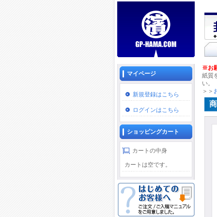
※お
マイページ
紙質
い。
＞＞
新規登録はこちら
商
ログインはこちら
ショッピングカート
カートの中身
カートは空です。