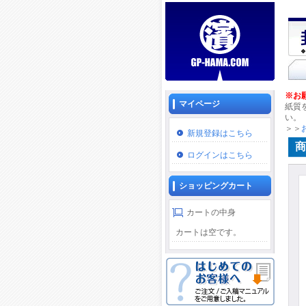
※お
マイページ
紙質
い。
＞＞
新規登録はこちら
商
ログインはこちら
ショッピングカート
カートの中身
カートは空です。