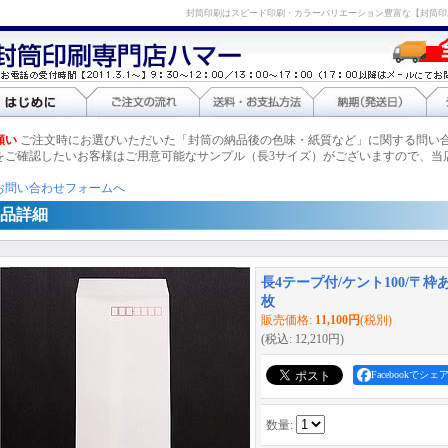
封筒印刷はスピード印刷・カラーバリエーション豊富な【封筒印
願い
ご注文時にお選びいただいた「封筒の納品後の色味・紙質など」に関する問い
をご確認したいお客様はご用意可能なサンプル（長3サイズ）がございますので、当
お問い合わせフォームへ
品詳細
長4テープ付/ケント100/〒枠あり
枚
販売価格
:
11,100円
(税別)
(税込
:
12,210円
)
Facebookでシェ
数量
: