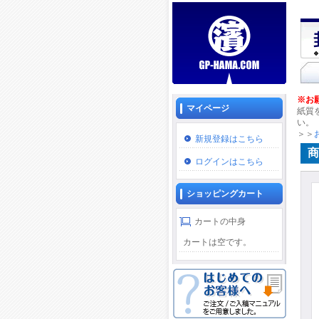
※お
マイページ
紙質
い。
＞＞
新規登録はこちら
商
ログインはこちら
ショッピングカート
カートの中身
カートは空です。