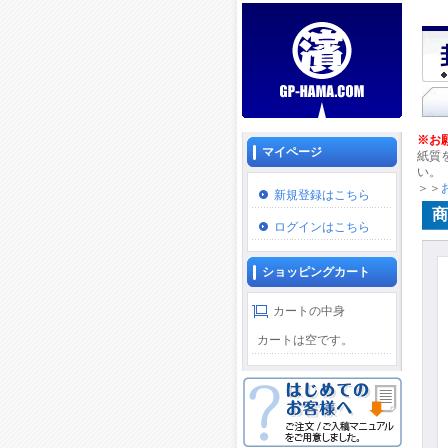
※お
マイページ
紙質
い。
＞＞
新規登録はこちら
商
ログインはこちら
ショッピングカート
カートの中身
カートは空です。