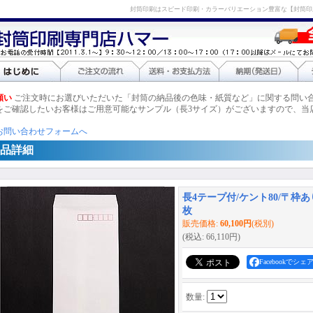
封筒印刷はスピード印刷・カラーバリエーション豊富な【封筒印
願い
ご注文時にお選びいただいた「封筒の納品後の色味・紙質など」に関する問い
をご確認したいお客様はご用意可能なサンプル（長3サイズ）がございますので、当
お問い合わせフォームへ
品詳細
長4テープ付/ケント80/〒枠あり/
枚
販売価格
:
60,100円
(税別)
(税込
:
66,110円
)
Facebookでシェ
数量
: