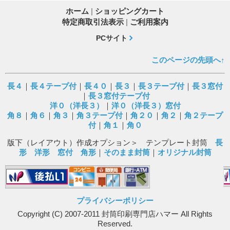
ホーム
|
ショッピングカート
特定商取引法表示
|
ご利用案内
PCサイト
このページの先頭へ↑
長４
｜
長４テープ付
｜
長４０
｜
長３
｜
長３テープ付
｜
長３窓付
｜
長３窓付テープ付
洋０（洋長３）
｜
洋０（洋長３）窓付
角８
｜
角６
｜
角３
｜
角３テープ付
｜
角２０
｜
角２
｜
角２テープ
付
｜
角１
｜
角０
版下（レイアウト）作成オプション＞ テンプレート封筒
長
形
洋形
窓付
角形
｜
そのまま封筒
｜
オリジナル封筒
プライバシーポリシー
Copyright (C) 2007-2011 封筒印刷専門店ハマー All Rights
Reserved.