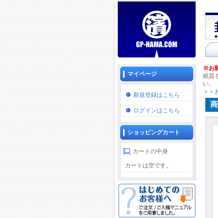
※お
マイページ
紙質
い。
＞＞
新規登録はこちら
商
ログインはこちら
ショッピングカート
カートの中身
カートは空です。