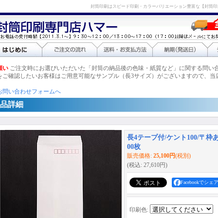
封筒印刷はスピード印刷・カラーバリエーション豊富な【封筒印
願い
ご注文時にお選びいただいた「封筒の納品後の色味・紙質など」に関する問い
をご確認したいお客様はご用意可能なサンプル（長3サイズ）がございますので、当
お問い合わせフォームへ
品詳細
長4テープ付/ケント100/〒枠あ
00枚
販売価格
:
25,100円
(税別)
(税込
:
27,610円
)
Facebookでシェ
印刷色
: