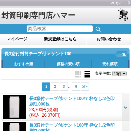
PCサイト
封筒印刷専門店ハマー
マイページ
新規登録はこちら
お問い合わせ
長3窓付封筒テープ付 > ケント100
一覧
おすすめ順
価格の安い順
売れ筋順
表示件数
:
...
1
2
3
6
次
»
長3窓付テープ付/ケント100/〒枠なし/2色印
刷/1,000枚
23,700円
(税別)
(税込
:
26,070円)
長3窓付テープ付/ケント100/〒枠なし/2色印
刷/2,000枚